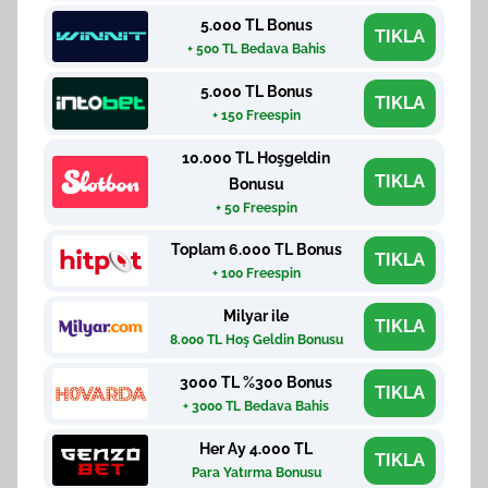
5.000 TL Bonus
TIKLA
+ 500 TL Bedava Bahis
5.000 TL Bonus
TIKLA
+ 150 Freespin
10.000 TL Hoşgeldin
TIKLA
Bonusu
+ 50 Freespin
Toplam 6.000 TL Bonus
TIKLA
+ 100 Freespin
Milyar ile
TIKLA
8.000 TL Hoş Geldin Bonusu
3000 TL %300 Bonus
TIKLA
+ 3000 TL Bedava Bahis
Her Ay 4.000 TL
TIKLA
Para Yatırma Bonusu