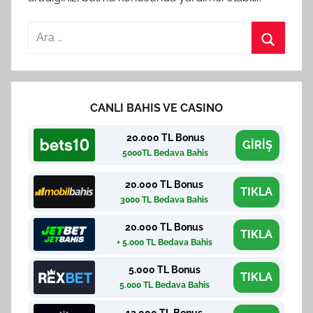
Arama:
Ara
CANLI BAHIS VE CASINO
20.000 TL Bonus
GİRİŞ
5000TL Bedava Bahis
20.000 TL Bonus
TIKLA
3000 TL Bedava Bahis
20.000 TL Bonus
TIKLA
+ 5.000 TL Bedava Bahis
5.000 TL Bonus
TIKLA
5.000 TL Bedava Bahis
12.000 TL Bonus