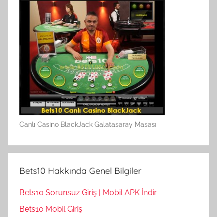
Canlı Casino BlackJack Galatasaray Masası
Bets10 Hakkında Genel Bilgiler
Bets10 Sorunsuz Giriş | Mobil APK İndir
Bets10 Mobil Giriş