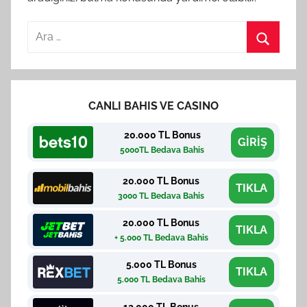
Arama:
Ara
CANLI BAHIS VE CASINO
20.000 TL Bonus
GİRİŞ
5000TL Bedava Bahis
20.000 TL Bonus
TIKLA
3000 TL Bedava Bahis
20.000 TL Bonus
TIKLA
+ 5.000 TL Bedava Bahis
5.000 TL Bonus
TIKLA
5.000 TL Bedava Bahis
12.000 TL Bonus