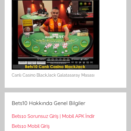
Canlı Casino BlackJack Galatasaray Masası
Bets10 Hakkında Genel Bilgiler
Bets10 Sorunsuz Giriş | Mobil APK İndir
Bets10 Mobil Giriş