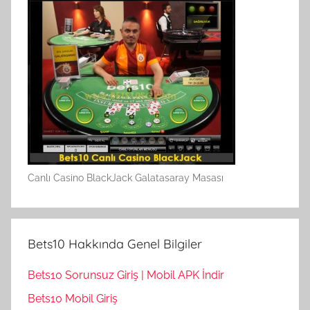
Canlı Casino BlackJack Galatasaray Masası
Bets10 Hakkında Genel Bilgiler
Bets10 Sorunsuz Giriş | Mobil APK İndir
Bets10 Mobil Giriş