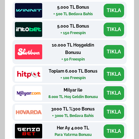
5.000 TL Bonus
TIKLA
+ 500 TL Bedava Bahis
5.000 TL Bonus
TIKLA
+ 150 Freespin
10.000 TL Hoşgeldin
TIKLA
Bonusu
+ 50 Freespin
Toplam 6.000 TL Bonus
TIKLA
+ 100 Freespin
Milyar ile
TIKLA
8.000 TL Hoş Geldin Bonusu
3000 TL %300 Bonus
TIKLA
+ 3000 TL Bedava Bahis
Her Ay 4.000 TL
TIKLA
Para Yatırma Bonusu