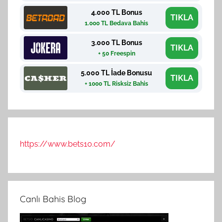
4.000 TL Bonus
TIKLA
1.000 TL Bedava Bahis
3.000 TL Bonus
TIKLA
+ 50 Freespin
5.000 TL İade Bonusu
TIKLA
+ 1000 TL Risksiz Bahis
https://www.bets10.com/
Canlı Bahis Blog