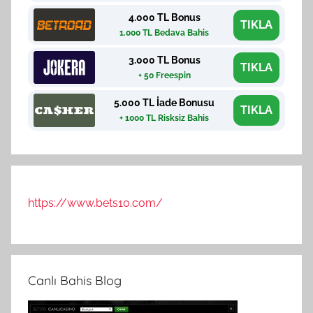
4.000 TL Bonus
TIKLA
1.000 TL Bedava Bahis
3.000 TL Bonus
TIKLA
+ 50 Freespin
5.000 TL İade Bonusu
TIKLA
+ 1000 TL Risksiz Bahis
https://www.bets10.com/
Canlı Bahis Blog