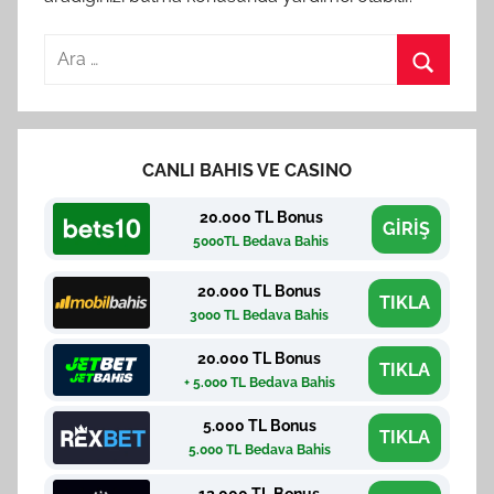
Arama:
Ara
CANLI BAHIS VE CASINO
20.000 TL Bonus
GİRİŞ
5000TL Bedava Bahis
20.000 TL Bonus
TIKLA
3000 TL Bedava Bahis
20.000 TL Bonus
TIKLA
+ 5.000 TL Bedava Bahis
5.000 TL Bonus
TIKLA
5.000 TL Bedava Bahis
12.000 TL Bonus