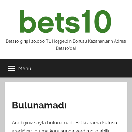
İçeriğe
atla
Bets10
Bets10 giriş | 20.000 TL Hoşgeldin Bonusu Kazananların Adresi
Bets10'da!
giriş
Menü
Bulunamadı
Aradığınız sayfa bulunamadı. Belki arama kutusu
aradığınızı bulma konusunda yardımcı olabilir.