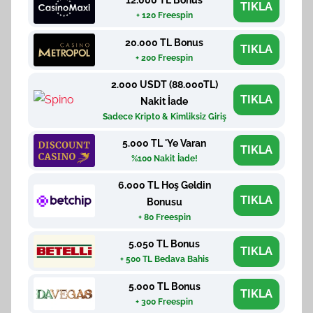
TIKLA
+ 120 Freespin
20.000 TL Bonus
TIKLA
+ 200 Freespin
2.000 USDT (88.000TL)
TIKLA
Nakit İade
Sadece Kripto & Kimliksiz Giriş
5.000 TL 'Ye Varan
TIKLA
%100 Nakit İade!
6.000 TL Hoş Geldin
TIKLA
Bonusu
+ 80 Freespin
5.050 TL Bonus
TIKLA
+ 500 TL Bedava Bahis
5.000 TL Bonus
TIKLA
+ 300 Freespin