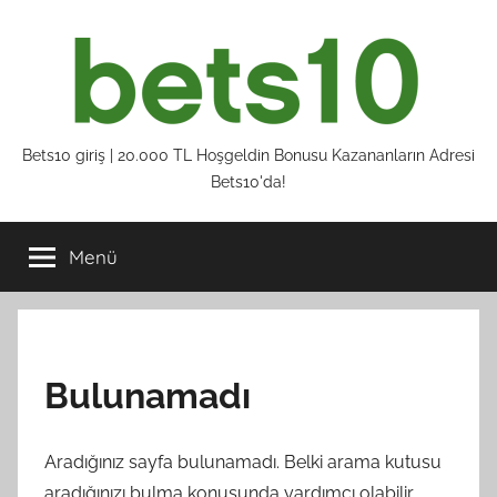
İçeriğe
atla
Bets10
Bets10 giriş | 20.000 TL Hoşgeldin Bonusu Kazananların Adresi
Bets10'da!
giriş
Menü
Bulunamadı
Aradığınız sayfa bulunamadı. Belki arama kutusu
aradığınızı bulma konusunda yardımcı olabilir.