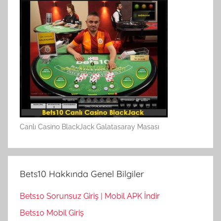
Canlı Casino BlackJack Galatasaray Masası
Bets10 Hakkında Genel Bilgiler
Bets10 Sorunsuz Giriş | Mobil APK İndir
Bets10 Mobil Giriş