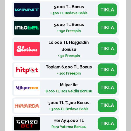
5.000 TL Bonus
TIKLA
+ 500 TL Bedava Bahis
5.000 TL Bonus
TIKLA
+ 150 Freespin
10.000 TL Hoşgeldin
TIKLA
Bonusu
+ 50 Freespin
Toplam 6.000 TL Bonus
TIKLA
+ 100 Freespin
Milyar ile
TIKLA
8.000 TL Hoş Geldin Bonusu
3000 TL %300 Bonus
TIKLA
+ 3000 TL Bedava Bahis
Her Ay 4.000 TL
TIKLA
Para Yatırma Bonusu