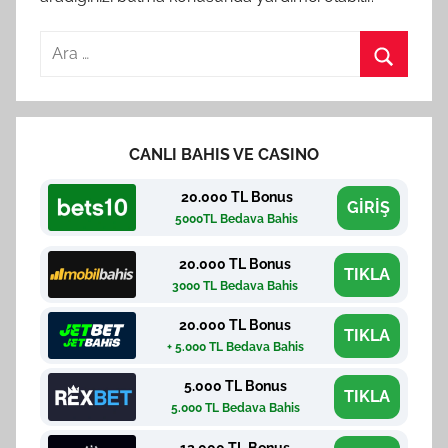
Arama:
Ara
CANLI BAHIS VE CASINO
20.000 TL Bonus
GİRİŞ
5000TL Bedava Bahis
20.000 TL Bonus
TIKLA
3000 TL Bedava Bahis
20.000 TL Bonus
TIKLA
+ 5.000 TL Bedava Bahis
5.000 TL Bonus
TIKLA
5.000 TL Bedava Bahis
12.000 TL Bonus