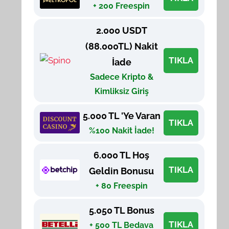
+ 200 Freespin
2.000 USDT
(88.000TL) Nakit
TIKLA
İade
Sadece Kripto &
Kimliksiz Giriş
5.000 TL 'Ye Varan
TIKLA
%100 Nakit İade!
6.000 TL Hoş
TIKLA
Geldin Bonusu
+ 80 Freespin
5.050 TL Bonus
TIKLA
+ 500 TL Bedava