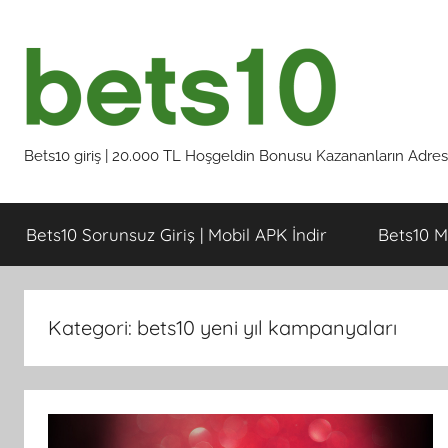
İçeriğe
atla
Bets10
Bets10 giriş | 20.000 TL Hoşgeldin Bonusu Kazananların Adres
giriş
Bets10 Sorunsuz Giriş | Mobil APK İndir
Bets10 Mo
Kategori:
bets10 yeni yıl kampanyaları