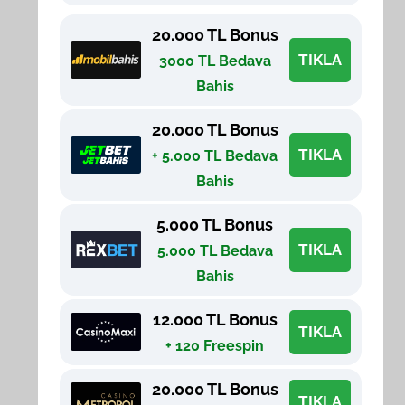
20.000 TL Bonus
TIKLA
3000 TL Bedava
Bahis
20.000 TL Bonus
TIKLA
+ 5.000 TL Bedava
Bahis
5.000 TL Bonus
TIKLA
5.000 TL Bedava
Bahis
12.000 TL Bonus
TIKLA
+ 120 Freespin
20.000 TL Bonus
TIKLA