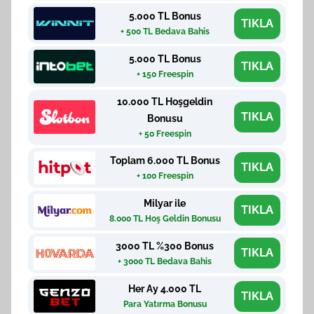
5.000 TL Bonus
TIKLA
+ 500 TL Bedava Bahis
5.000 TL Bonus
TIKLA
+ 150 Freespin
10.000 TL Hoşgeldin
TIKLA
Bonusu
+ 50 Freespin
Toplam 6.000 TL Bonus
TIKLA
+ 100 Freespin
Milyar ile
TIKLA
8.000 TL Hoş Geldin Bonusu
3000 TL %300 Bonus
TIKLA
+ 3000 TL Bedava Bahis
Her Ay 4.000 TL
TIKLA
Para Yatırma Bonusu