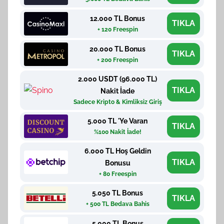
12.000 TL Bonus
TIKLA
+ 120 Freespin
20.000 TL Bonus
TIKLA
+ 200 Freespin
2.000 USDT (96.000 TL)
TIKLA
Nakit İade
Sadece Kripto & Kimliksiz Giriş
5.000 TL 'Ye Varan
TIKLA
%100 Nakit İade!
6.000 TL Hoş Geldin
TIKLA
Bonusu
+ 80 Freespin
5.050 TL Bonus
TIKLA
+ 500 TL Bedava Bahis
5.000 TL Bonus