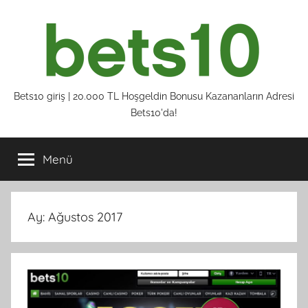
İçeriğe
atla
Bets10
Bets10 giriş | 20.000 TL Hoşgeldin Bonusu Kazananların Adresi
Bets10'da!
giriş
Menü
Ay:
Ağustos 2017