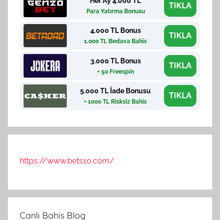
Her Ay 4.000 TL
TIKLA
Para Yatırma Bonusu
4.000 TL Bonus
TIKLA
1.000 TL Bedava Bahis
3.000 TL Bonus
TIKLA
+ 50 Freespin
5.000 TL İade Bonusu
TIKLA
+ 1000 TL Risksiz Bahis
https://www.bets10.com/
Canlı Bahis Blog