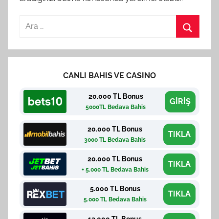
Arama:
Ara
CANLI BAHIS VE CASINO
20.000 TL Bonus
GİRİŞ
5000TL Bedava Bahis
20.000 TL Bonus
TIKLA
3000 TL Bedava Bahis
20.000 TL Bonus
TIKLA
+ 5.000 TL Bedava Bahis
5.000 TL Bonus
TIKLA
5.000 TL Bedava Bahis
12.000 TL Bonus