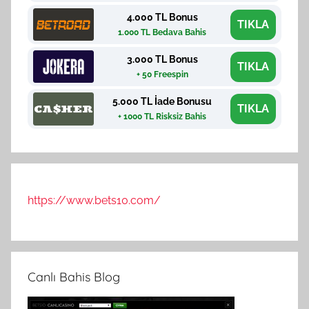
4.000 TL Bonus
TIKLA
1.000 TL Bedava Bahis
3.000 TL Bonus
TIKLA
+ 50 Freespin
5.000 TL İade Bonusu
TIKLA
+ 1000 TL Risksiz Bahis
https://www.bets10.com/
Canlı Bahis Blog