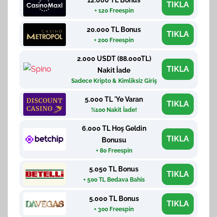
TIKLA
+ 120 Freespin
20.000 TL Bonus
TIKLA
+ 200 Freespin
2.000 USDT (88.000TL)
TIKLA
Nakit İade
Sadece Kripto & Kimliksiz Giriş
5.000 TL 'Ye Varan
TIKLA
%100 Nakit İade!
6.000 TL Hoş Geldin
TIKLA
Bonusu
+ 80 Freespin
5.050 TL Bonus
TIKLA
+ 500 TL Bedava Bahis
5.000 TL Bonus
TIKLA
+ 300 Freespin