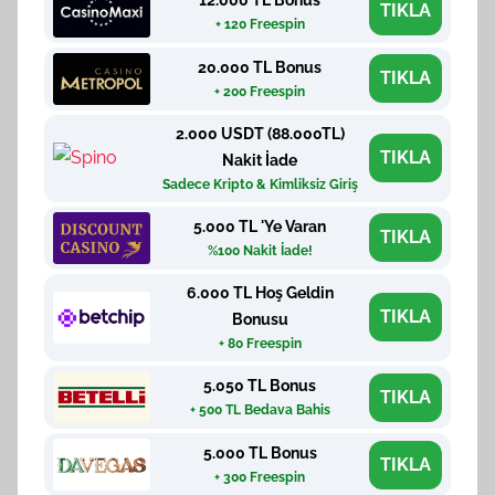
TIKLA
+ 120 Freespin
20.000 TL Bonus
TIKLA
+ 200 Freespin
2.000 USDT (88.000TL)
TIKLA
Nakit İade
Sadece Kripto & Kimliksiz Giriş
5.000 TL 'Ye Varan
TIKLA
%100 Nakit İade!
6.000 TL Hoş Geldin
TIKLA
Bonusu
+ 80 Freespin
5.050 TL Bonus
TIKLA
+ 500 TL Bedava Bahis
5.000 TL Bonus
TIKLA
+ 300 Freespin