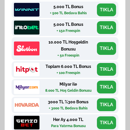
5.000 TL Bonus
TIKLA
+ 500 TL Bedava Bahis
5.000 TL Bonus
TIKLA
+ 150 Freespin
10.000 TL Hoşgeldin
TIKLA
Bonusu
+ 50 Freespin
Toplam 6.000 TL Bonus
TIKLA
+ 100 Freespin
Milyar ile
TIKLA
8.000 TL Hoş Geldin Bonusu
3000 TL %300 Bonus
TIKLA
+ 3000 TL Bedava Bahis
Her Ay 4.000 TL
TIKLA
Para Yatırma Bonusu